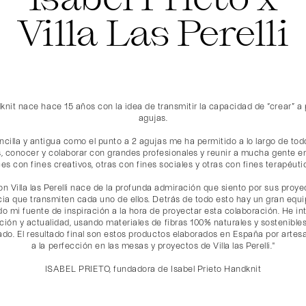
Villa Las Perelli
knit nace hace 15 años con la idea de transmitir la capacidad de “crear” a p
agujas.
ncilla y antigua como el punto a 2 agujas me ha permitido a lo largo de tod
s, conocer y colaborar con grandes profesionales y reunir a mucha gente en
es con fines creativos, otras con fines sociales y otras con fines terapéuti
n Villa las Perelli nace de la profunda admiración que siento por sus proyec
ia que transmiten cada uno de ellos. Detrás de todo esto hay un gran equi
do mi fuente de inspiración a la hora de proyectar esta colaboración. He 
ción y actualidad, usando materiales de fibras 100% naturales y sostenibles
ado. El resultado final son estos productos elaborados en España por arte
a la perfección en las mesas y proyectos de Villa las Perelli."
ISABEL PRIETO, fundadora de
Isabel Prieto
Handknit