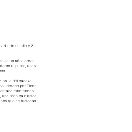
artir de un hilo y 2
os estos años crear
torno al punto, unas
cos.
tos, la delicadeza,
po liderado por Elena
intentado mantener su
, una técnica clasica
sanos que se fusionan