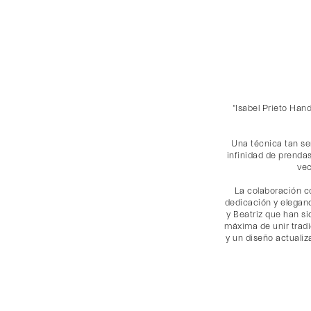
"Isabel Prieto Hand
Una técnica tan se
infinidad de prenda
vec
La colaboración co
dedicación y eleganc
y Beatriz que han si
máxima de unir tradi
y un diseño actualiz