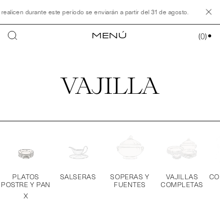
cen durante este período se enviarán a partir del 31 de agosto.
Nuestro al
MENÚ
(
0
)
VAJILLA
PLATOS
SALSERAS
SOPERAS Y
VAJILLAS
CO
POSTRE Y PAN
FUENTES
COMPLETAS
X