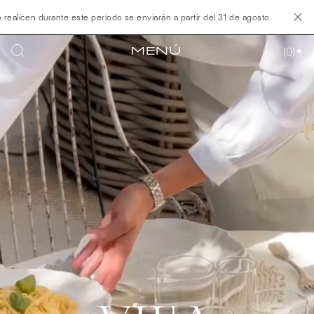
e este período se enviarán a partir del 31 de agosto.
Nuestro almacén perm
MENÚ
(
0
)