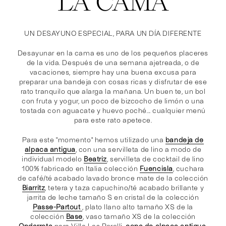
LA CAMA
UN DESAYUNO ESPECIAL, PARA UN DÍA DIFERENTE
Desayunar en la cama es uno de los pequeños placeres
de la vida. Después de una semana ajetreada, o de
vacaciones, siempre hay una buena excusa para
preparar una bandeja con cosas ricas y disfrutar de ese
rato tranquilo que alarga la mañana. Un buen te, un bol
con fruta y yogur, un poco de bizcocho de limón o una
tostada con aguacate y huevo poché... cualquier menú
para este rato apetece.
Para este "momento" hemos utilizado una
bandeja de
alpaca antigua
, con una servilleta de lino a modo de
individual modelo
Beatriz
,
servilleta de cocktail
de lino
100% fabricado en Italia colección
Fuencisla
, cuchara
de café/té acabado lavado bronce mate de la colección
B
iarritz
, tetera y taza capuchino/té acabado brillante y
jarrita de leche tamaño S en cristal de la colección
Passe-Partout
, plato llano alto tamaño XS de la
colección
Base
, vaso tamaño XS de la colección
Ondarreta
para Villa Las Perelli,
copa de alpaca antigua
.