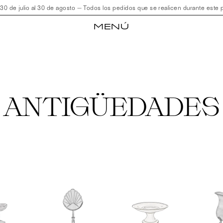
de julio al 30 de agosto — Todos los pedidos que se realicen durante este pe
MENÚ
ANTIGÜEDADES