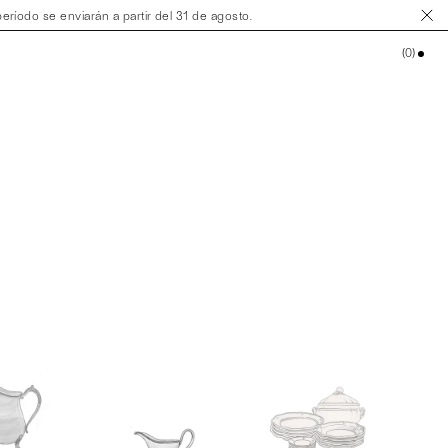
ríodo se enviarán a partir del 31 de agosto.
(
0
)