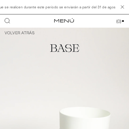
 realicen durante este período se enviarán a partir del 31 de agosto.
Nues
MENÚ
(
0
)
VOLVER ATRÁS
BASE