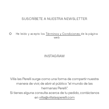
SUSCRÍBETE A NUESTRA NEWSLETTER
He leído y acepto los
Términos y Condiciones
de la página
web
INSTAGRAM
Villa las Perelli surge como una forma de compartir nuestra
manera de vivir, de abrir al público “el mundo de las
hermanas Perelli”.
Si tienes alguna consulta acerca de tu pedido, contáctanos
en
villa@villalasperelli.com